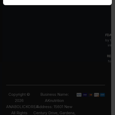
회사소개
FDA D
by th
inte
RESE
for 
fr
pr
Copyright ©
Business Name:
2026
AKnutrition
ANABOLICKOREA
Address: 15601 New
All Rights
Century Drive, Gardena,