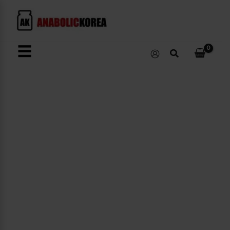
콘
텐
츠
로
☰
검
건
색
너
뛰
기