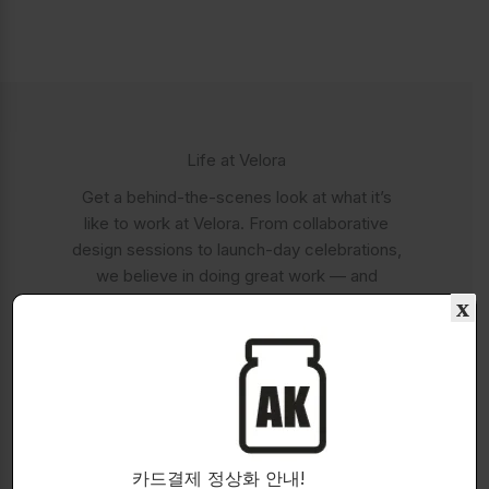
Life at Velora​
Get a behind-the-scenes look at what it’s
like to work at Velora. From collaborative
design sessions to launch-day celebrations,
we believe in doing great work — and
enjoying the journey along the way.
x
카드결제 정상화 안내!