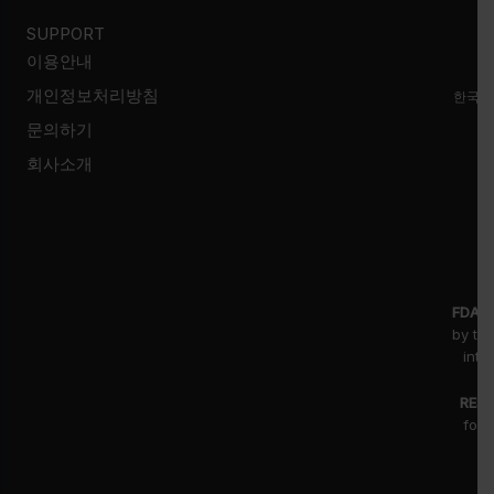
SUPPORT
이용안내
개인정보처리방침
한국시
문의하기
회사소개
FDA D
by th
inte
RESE
for 
fr
pr