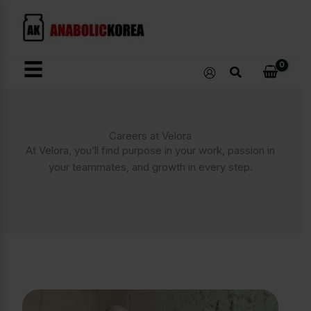
콘
텐
츠
로
☰
검
건
색
너
뛰
기
Careers at Velora
At Velora, you’ll find purpose in your work, passion in
your teammates, and growth in every step.