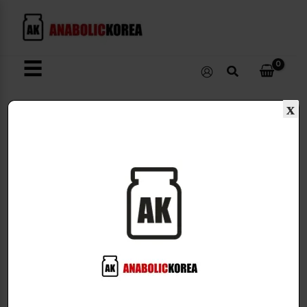
콘
텐
츠
로
☰
검
건
색
너
뛰
x
기
PANDA SUPPLEMENTS
1개 결과 출력