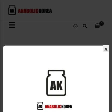
콘
텐
츠
로
☰
검
건
색
너
뛰
기
x
EHPlabs
1개 결과 출력