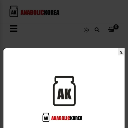
콘
텐
츠
로
☰
검
건
색
너
뛰
x
기
ControlledLabs
1개 결과 출력